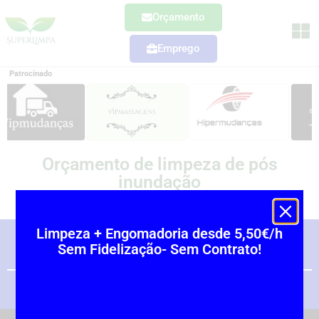
Orçamento
Emprego
Patrocinado
Orçamento de limpeza de pós
inundação
Limpeza + Engomadoria desde 5,50€/h
Sem Fidelização- Sem Contrato!
Política de privacidade