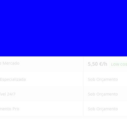
tes turnos de serviço.
que
Preço Inicial
de Mercado
5,50 €/h
LOW COS
Especializada
Sob Orçamento
vel 24/7
Sob Orçamento
mento Pro
Sob Orçamento