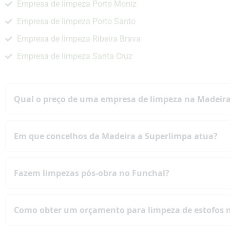
Empresa de limpeza Porto Moniz
Empresa de limpeza Porto Santo
Empresa de limpeza Ribeira Brava
Empresa de limpeza Santa Cruz
Qual o preço de uma empresa de limpeza na Madeir
A Superlimpa oferece o preço mais baixo do mercado na
regular
com qualidade profissional.
Em que concelhos da Madeira a Superlimpa atua?
Atuamos em toda a ilha, incluindo
Funchal, Câmara de 
limpeza profunda
em qualquer localidade da região.
Fazem limpezas pós-obra no Funchal?
Sim, realizamos
limpezas pós-obras
em toda a Madeira,
dia para o outro.
Como obter um orçamento para limpeza de estofos 