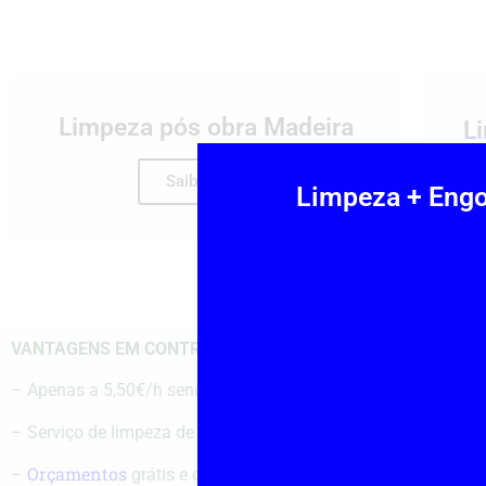
Limpeza pós obra Madeira
L
Saiba mais
Limpeza + Engo
VANTAGENS EM CONTRATAR OS NOSSOS SERVIÇOS DE LI
– Apenas a 5,50€/h sendo o preço mais baixo a nível nacional
– Serviço de limpeza de altíssima qualidade.
Orçamentos
–
grátis e online! Em menos de 5 minutos receb