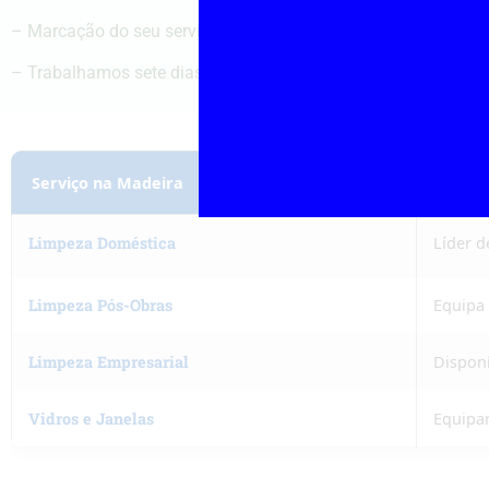
– Marcação do seu serviço de limpeza de um dia para outro.
– Trabalhamos sete dias por semana, 24h por dia, com diferen
Serviço na Madeira
Desta
Limpeza Doméstica
Líder 
Limpeza Pós-Obras
Equipa 
Limpeza Empresarial
Disponí
Vidros e Janelas
Equipa