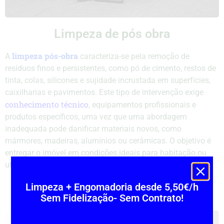
Limpeza de pós obra
limpeza pós-obra
A
caracteriza-se pela remoção de
resíduos finos e persistentes, como pó de cimento, restos de
tinta, colas, silicones e sujidade incrustada em superfícies,
caixilharias e pavimentos. Este tipo de intervenção exige
conhecimento técnico
, equipamentos profissionais e
produtos específicos, uma vez que uma abordagem
inadequada pode danificar materiais novos, como
mármores, madeiras, alumínios ou cerâmicas. O objetivo é
entregar o imóvel em condições ideais para habitação ou
utilização comercial, sem riscos nem retrabalhos.
Limpeza + Engomadoria desde 5,50€/h
Peça orçamento
Sem Fidelização- Sem Contrato!