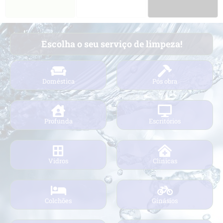
Escolha o seu serviço de limpeza!
Doméstica
Pós obra
Profunda
Escritórios
Vidros
Clínicas
Colchões
Ginásios