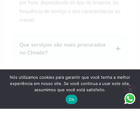
por hora, dependendo do tipo de limpeza, da
frequência do serviço e das características do
imóvel.
Que serviços são mais procurados
+
no Chiado?
Fazem limpeza em edifícios
Nós utilizamos cookies para garantir que você tenha a melhor
+
históricos?
experiência em nosso site. Se você continua a usar este site,
assumimos que você está satisfeito.
Ok
Ligar
Avalições
Instagram
Orçamento
Início
Com que frequência devo contratar
+
limpeza?
+
Onde pedir orçamento?