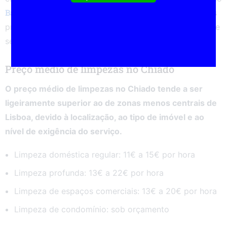
Bairro Alto
Cais do Sodré
Baixa
Príncipe Real
,
,
e
, zonas
próximas que também beneficiam deste mesmo tipo de
serviço.
Preço médio de limpezas no Chiado
O preço médio de limpezas no Chiado tende a ser
ligeiramente superior ao de zonas menos centrais de
Lisboa, devido à localização, ao tipo de imóvel e ao
nível de exigência do serviço.
Limpeza doméstica regular: 11€ a 15€ por hora
Limpeza profunda: 13€ a 22€ por hora
Limpeza de espaços comerciais: 13€ a 20€ por hora
Limpeza de condomínio: sob orçamento