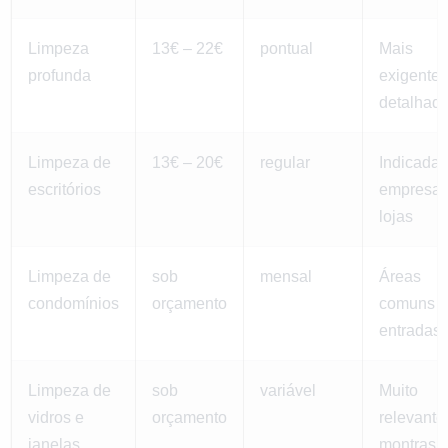
Limpeza
13€ – 22€
pontual
Mais
profunda
exigente 
detalhad
Limpeza de
13€ – 20€
regular
Indicada 
escritórios
empresas
lojas
Limpeza de
sob
mensal
Áreas
condomínios
orçamento
comuns e
entradas
Limpeza de
sob
variável
Muito
vidros e
orçamento
relevante
janelas
montras 