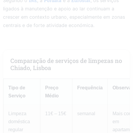
INE
Pordata
Eurostat
Segundo o
, a
e a
, os serviços
ligados à manutenção e apoio ao lar continuam a
crescer em contexto urbano, especialmente em zonas
centrais e de forte atividade económica.
Comparação de serviços de limpezas no
Chiado, Lisboa
Tipo de
Preço
Frequência
Observa
Serviço
Médio
Limpeza
11€ – 15€
semanal
Mais co
doméstica
em
regular
apartame