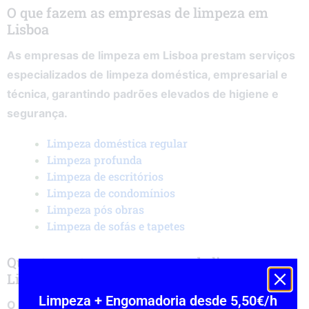
O que fazem as empresas de limpeza em
Lisboa
As empresas de limpeza em Lisboa prestam serviços
especializados de limpeza doméstica, empresarial e
técnica, garantindo padrões elevados de higiene e
segurança.
Limpeza doméstica regular
Limpeza profunda
Limpeza de escritórios
Limpeza de condomínios
Limpeza pós obras
Limpeza de sofás e tapetes
Quanto custam as empresas de limpeza em
Lisboa
Limpeza + Engomadoria desde 5,50€/h
O preço médio de empresas de limpeza em Lisboa