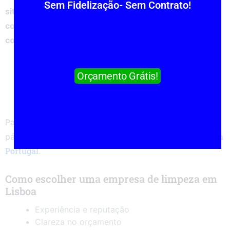
Sem Fidelização- Sem Contrato!
situa-se entre 10€ e 20€ por hora, podendo variar
conforme o tipo de serviço, frequência e
complexidade.
Limpeza doméstica: 10€ a 14€/hora
Orçamento Grátis!
Limpeza profunda: 12€ a 20€/hora
Limpeza de escritórios: 12€ a 18€/hora
Limpeza pós obra: 3€ a 6€ por m²
Para uma análise mais detalhada, pode consultar
limpezas preços
preços de limpeza em
páginas como
ou
Portugal
.
Como escolher uma empresa de limpeza em
Lisboa
Experiência e reputação
Clareza no orçamento