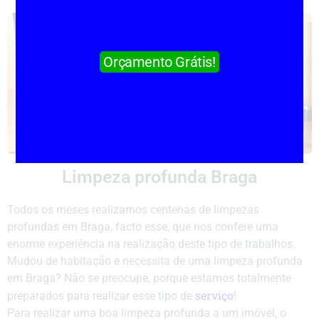
Orçamento Grátis!
Limpeza profunda Braga
Todos os meses realizamos centenas de limpezas
profundas em Braga, facto esse, que nos confere uma
enorme experiência na realização deste tipo de trabalhos.
Mudou de habitação e necessita de uma limpeza profunda
em Braga? Não se preocupe, porque estamos totalmente
serviço
preparados para realizar esse tipo de
!
Para realizar uma boa limpeza profunda a um imóvel, o