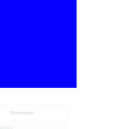
escimento deste setor.
Observação
nómico