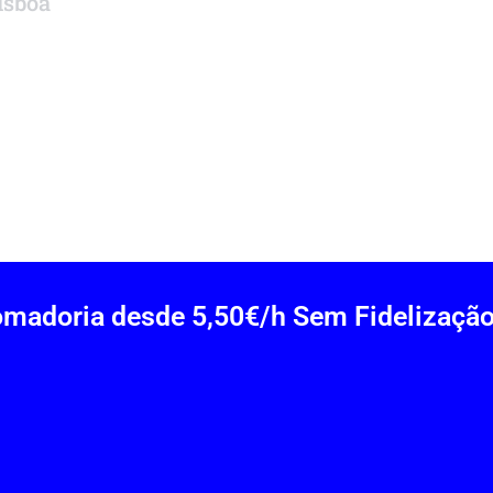
isboa
madoria desde 5,50€/h Sem Fidelização
rantem maior consistência e qualidade.
ição em caso de falta e garantia de qualidade. Já serviço