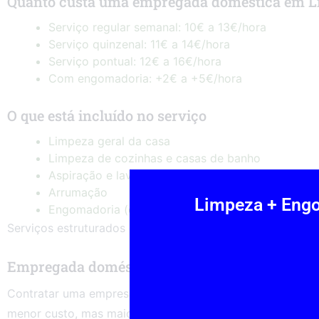
Quanto custa uma empregada doméstica em L
Serviço regular semanal: 10€ a 13€/hora
Serviço quinzenal: 11€ a 14€/hora
Serviço pontual: 12€ a 16€/hora
Com engomadoria: +2€ a +5€/hora
O que está incluído no serviço
Limpeza geral da casa
Limpeza de cozinhas e casas de banho
Aspiração e lavagem de pavimentos
Arrumação
Limpeza + Engo
Engomadoria (opcional)
limpeza doméstica regular
Serviços estruturados como
ga
Empregada doméstica vs empresa de limpeza
Contratar uma empresa oferece maior segurança, substitu
menor custo, mas maior risco.