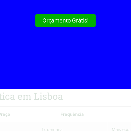
Orçamento Grátis!
rviços domésticos em Lisboa tem vindo a impulsionar o cr
ica em Lisboa
Preço
Frequência
1x semana
Mais eco