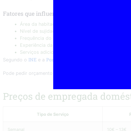
Fatores que influenciam o preço
Área da habitação
Nível de sujidade
Frequência do serviço
Experiência da profissional
Serviços adicionais
INE
Pordata
Segundo o
e a
, o aumento da procura por se
contatos
Pode pedir orçamento através da página de
.
Preços de empregada domést
Tipo de Serviço
Semanal
10€ – 13€